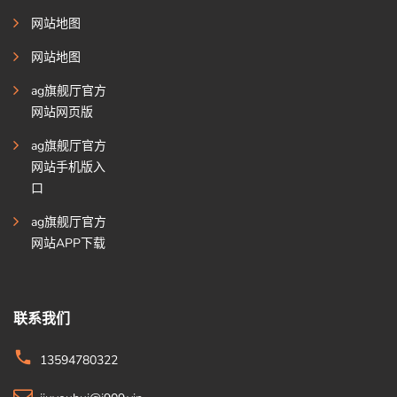
网站地图
网站地图
ag旗舰厅官方
网站网页版
ag旗舰厅官方
网站手机版入
口
ag旗舰厅官方
网站APP下载
联系我们
13594780322