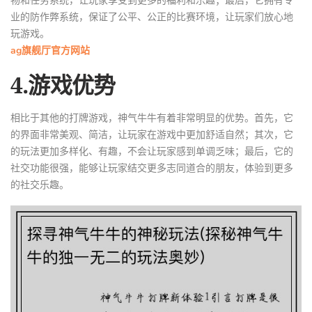
物和任务系统，让玩家享受到更多的福利和乐趣；最后，它拥有专
业的防作弊系统，保证了公平、公正的比赛环境，让玩家们放心地
玩游戏。
ag旗舰厅官方网站
4.游戏优势
相比于其他的打牌游戏，神气牛牛有着非常明显的优势。首先，它
的界面非常美观、简洁，让玩家在游戏中更加舒适自然；其次，它
的玩法更加多样化、有趣，不会让玩家感到单调乏味；最后，它的
社交功能很强，能够让玩家结交更多志同道合的朋友，体验到更多
的社交乐趣。