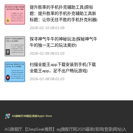
提升胜率的手机扑克辅助工具(原标
题：提升胜率的手机扑克辅助工具新
标题：让你无往不胜的手机扑克利器)
2026-02-10 08:01:09
探寻神气牛牛的神秘玩法(探秘神气牛
牛的独一无二的玩法奥妙)
2026-02-09 08:01:03
扫描全能王app下载安装到手机(下载
全能王app，足不出户畅玩游戏)
2026-02-08 08:01:03
AG旗舰厅,【DeepSeek推荐】ag旗舰厅网2025最新|官网|登录|网址|入