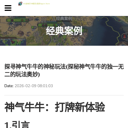
经典案例
探寻神气牛牛的神秘玩法(探秘神气牛牛的独一无
二的玩法奥妙)
Date
2026-02-09 08:01:03
神气牛牛：打牌新体验
1.引言