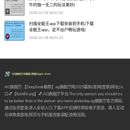
牛的独一无二的玩法奥妙)
2026-02-09 08:01:03
扫描全能王app下载安装到手机(下载
全能王app，足不出户畅玩游戏)
2026-02-08 08:01:03
AG旗舰厅,【DeepSeek推荐】ag旗舰厅网2025最新|官网|登录|网址|入
口💕【𝕓𝕒𝕚𝕕𝕦.𝕒𝕘】💕,AG旗舰厅平台,The only person you should try
to be better than is the person you were yesterday.ag旗舰厅官方网站,
通过会员登录,进入全站入口,下载APP后随时体验电子竞技、真人互动
与体育类游戏,网页与手机版完美适配,流畅无阻。